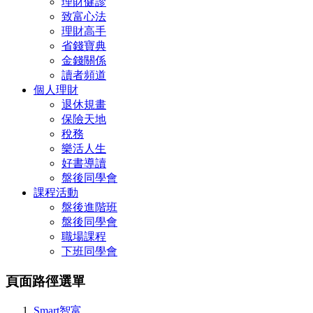
理財健診
致富心法
理財高手
省錢寶典
金錢關係
讀者頻道
個人理財
退休規畫
保險天地
稅務
樂活人生
好書導讀
盤後同學會
課程活動
盤後進階班
盤後同學會
職場課程
下班同學會
頁面路徑選單
Smart智富