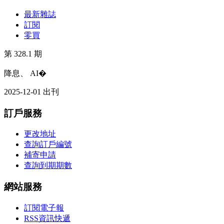
最新雜誌
訂閱
零買
第 328.1 期
降息、 AI�
2025-12-01 出刊
訂戶服務
更改地址
查詢訂戶編號
補寄申請
查詢到期期數
網站服務
訂閱電子報
RSS資訊快遞