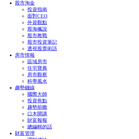
股市淘金
投資指南
面對CEO
外資觀點
股海楓說
股市教戰
股市投資筆記
透視股票術語
房市情報
區域房市
住宅寶典
房市觀察
科學風水
趨勢錢線
國際大師
投資焦點
趨勢前瞻
口木開講
財富報報
總編輯的話
財富管理