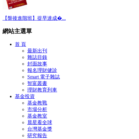
【盤後進階班】提早達成�...
網站主選單
首 頁
最新出刊
雜誌目錄
封面故事
報名理財健診
Smart 電子雜誌
智富叢書
理財教育列車
基金投資
基金教戰
市場分析
基金教室
晨星看全球
台灣基金獎
研究報告